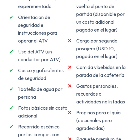
experimentado
vuelta al punto de
partida (disponible por
Orientación de
un costo adicional,
seguridad e
pagado en el lugar)
instrucciones para
operar el ATV
Cargo por segundo
pasajero (USD 10,
Uso del ATV (un
pagado en el lugar)
conductor por ATV)
Comida y bebidas en la
Casco y gafas/lentes
parada de la cafetería
de seguridad
Gastos personales,
1 botella de agua por
recuerdos o
persona
actividades no listadas
Fotos básicas sin costo
Propinas para el guía
adicional
(opcionales pero
Recorrido escénico
agradecidas)
por los campos con
Paquete premium de